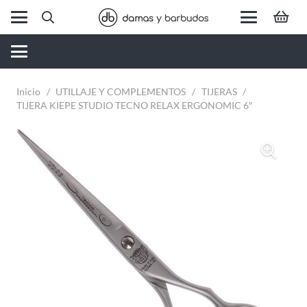
Inicio
/
UTILLAJE Y COMPLEMENTOS
/
TIJERAS
/
TIJERA KIEPE STUDIO TECNO RELAX ERGONOMIC 6″