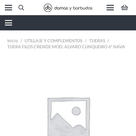
Inicio
/
UTILLAJE Y COMPLEMENTOS
/
TIJERAS
/
TIJERA FILOS CRENDE MOD. ALVARO CUNQUEIRO 6″ NAVA