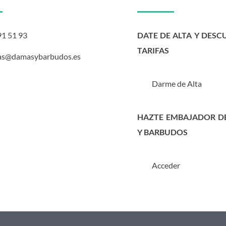
91 51 93
DATE DE ALTA Y DESC
TARIFAS
as@damasybarbudos.es
Darme de Alta
HAZTE EMBAJADOR D
Y BARBUDOS
Acceder