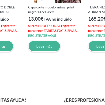
ECO DOBLE
Capa corte modelo animal print
TIJERA FI
JABALI
negro 147x128cm
ADRIAN M
13,00
€
165,20
luido
IVA no incluido
regístrate
Si eres PROFESIONAL regístrate
Si eres PR
EXCLUSIVAS.
para tener TARIFAS EXCLUSIVAS.
para tener
REGÍSTRATE AQUÍ
REGÍSTRAT
rito
Leer más
Leer
ITAS AYUDA?
¿ERES PROFESIONA