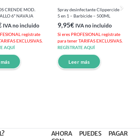
LOS CRENDE MOD.
Spray desinfectante Clippercide
ALLO 6″ NAVAJA
5 en 1 – Barbicide – 500ML
N
€
9,95
€
IVA no incluido
IVA no incluido
C
OFESIONAL regístrate
Si eres PROFESIONAL regístrate
 TARIFAS EXCLUSIVAS.
para tener TARIFAS EXCLUSIVAS.
S
E AQUÍ
REGÍSTRATE AQUÍ
p
R
 más
Leer más
L?
AHORA PUEDES PAGAR