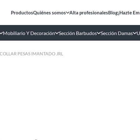
Productos
Quiénes somos
Alta profesionales
Blog
¡Hazte Em
Mobiliario Y Decoración
Sección Barbudos
Sección Damas
U
COLLAR PESAS IMANTADO JRL