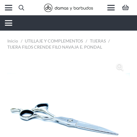
Inicio
/
UTILLAJE Y COMPLEMENTOS
/
TIJERAS
/
TIJERA FILOS CRENDE FILO NAVAJA E. PONDAL