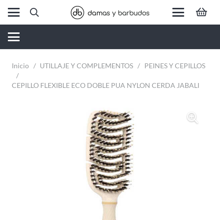
Inicio
/
UTILLAJE Y COMPLEMENTOS
/
PEINES Y CEPILLOS
/
CEPILLO FLEXIBLE ECO DOBLE PUA NYLON CERDA JABALI