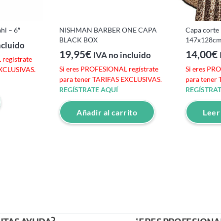
hl – 6″
NISHMAN BARBER ONE CAPA
Capa corte
BLACK BOX
147x128c
ncluido
19,95
€
14,00
€
IVA no incluido
regístrate
Si eres PROFESIONAL regístrate
Si eres PR
EXCLUSIVAS.
para tener TARIFAS EXCLUSIVAS.
para tener
REGÍSTRATE AQUÍ
REGÍSTRAT
Añadir al carrito
Leer