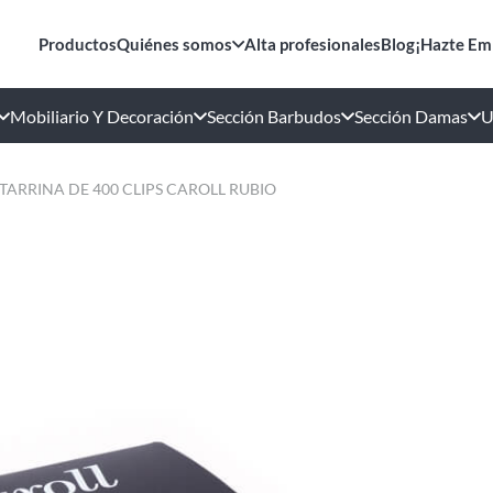
Productos
Quiénes somos
Alta profesionales
Blog
¡Hazte Em
Mobiliario Y Decoración
Sección Barbudos
Sección Damas
U
TARRINA DE 400 CLIPS CAROLL RUBIO