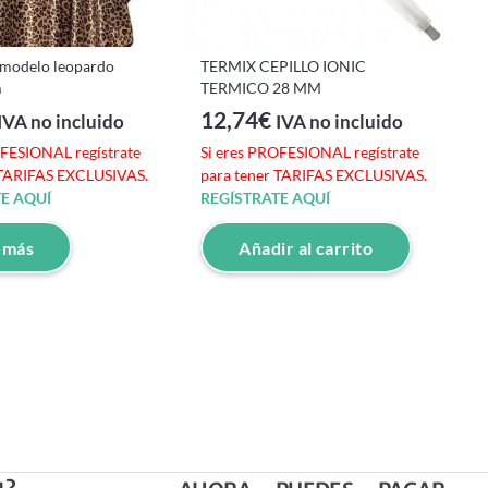
 modelo leopardo
TERMIX CEPILLO IONIC
S
m
TERMICO 28 MM
12,74
€
IVA no incluido
IVA no incluido
OFESIONAL regístrate
Si eres PROFESIONAL regístrate
S
 TARIFAS EXCLUSIVAS.
para tener TARIFAS EXCLUSIVAS.
p
E AQUÍ
REGÍSTRATE AQUÍ
R
 más
Añadir al carrito