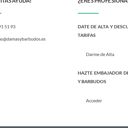
ITAS AYUDA?
¿ERES PROFESIONA
91 51 93
DATE DE ALTA Y DESC
TARIFAS
as@damasybarbudos.es
Darme de Alta
HAZTE EMBAJADOR D
Y BARBUDOS
Acceder