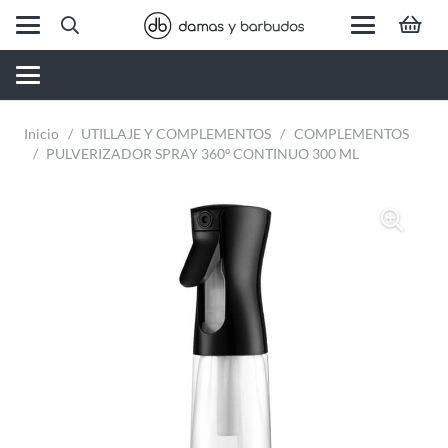
Inicio
/
UTILLAJE Y COMPLEMENTOS
/
COMPLEMENTOS
/
PULVERIZADOR SPRAY 360º CONTINUO 300 ML