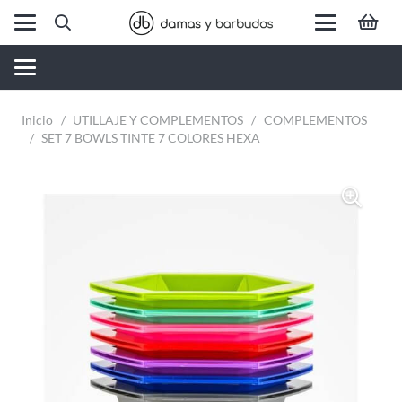
Inicio
/
UTILLAJE Y COMPLEMENTOS
/
COMPLEMENTOS
/
SET 7 BOWLS TINTE 7 COLORES HEXA