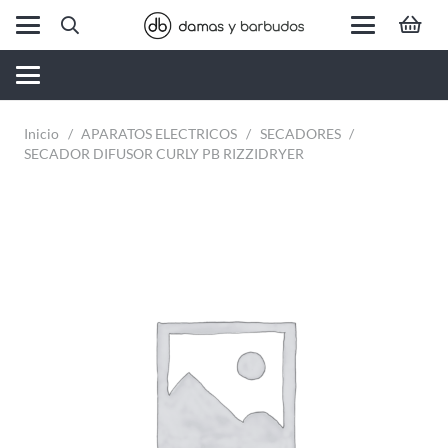
Inicio
/
APARATOS ELECTRICOS
/
SECADORES
/
SECADOR DIFUSOR CURLY PB RIZZIDRYER