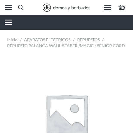
Inicio
/
APARATOS ELECTRICOS
/
REPUESTOS
/
REPUESTO PALANCA WAHL S.TAPER /MAGIC / SENIOR CORD