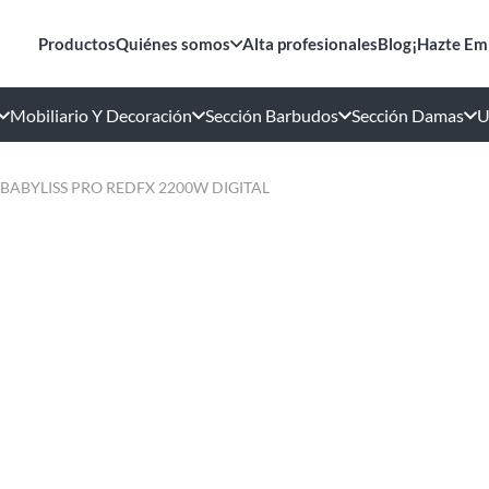
Productos
Quiénes somos
Alta profesionales
Blog
¡Hazte Em
Mobiliario Y Decoración
Sección Barbudos
Sección Damas
U
BABYLISS PRO REDFX 2200W DIGITAL