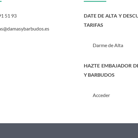
91 51 93
DATE DE ALTA Y DESC
TARIFAS
as@damasybarbudos.es
Darme de Alta
HAZTE EMBAJADOR D
Y BARBUDOS
Acceder