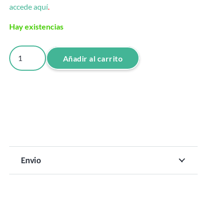
accede aquí
.
Hay existencias
SECADOR
Añadir al carrito
BABYLISS
PRO
REDFX
2200W
DIGITAL
cantidad
Envio