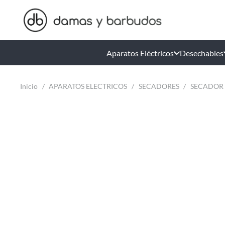
Aparatos Eléctricos
Desechables
Inicio
/
APARATOS ELECTRICOS
/
SECADORES
/
SECADOR 