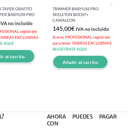
 TAPER GRAFITO
TRIMMER BABYLISS PRO
C
PER BABYLISS PRO
SKELETON BOOST+
R
CAMALEON
IVA no incluido
145,00
€
IVA no incluido
OFESIONAL regístrate
S
Si eres PROFESIONAL regístrate
 TARIFAS EXCLUSIVAS.
p
para tener TARIFAS EXCLUSIVAS.
E AQUÍ
R
REGÍSTRATE AQUÍ
r al carrito
Añadir al carrito
L?
AHORA PUEDES PAGAR
CON