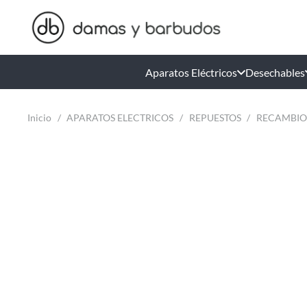
Aparatos Eléctricos
Desechables
Inicio
/
APARATOS ELECTRICOS
/
REPUESTOS
/
RECAMBIO 