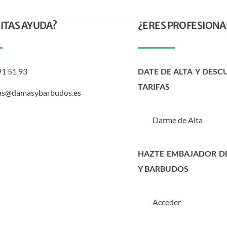
ITAS AYUDA?
¿ERES PROFESIONA
91 51 93
DATE DE ALTA Y DESC
TARIFAS
as@damasybarbudos.es
Darme de Alta
HAZTE EMBAJADOR D
Y BARBUDOS
Acceder