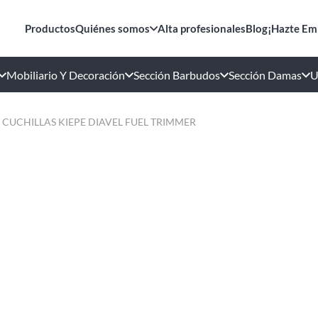
Productos
Quiénes somos
Alta profesionales
Blog
¡Hazte Em
Mobiliario Y Decoración
Sección Barbudos
Sección Damas
U
CUCHILLAS KIEPE DIAVEL FUEL TRIMMER