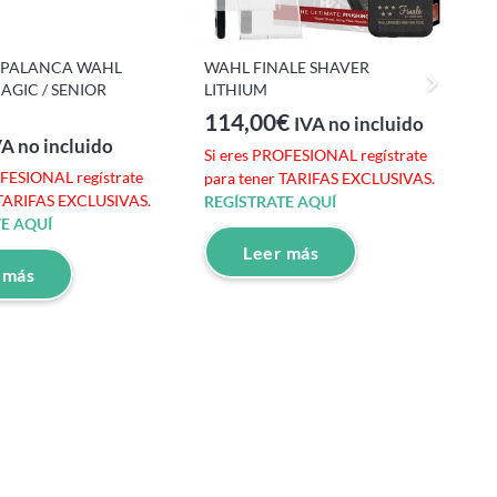
 PALANCA WAHL
WAHL FINALE SHAVER
MAGIC / SENIOR
LITHIUM
S
114,00
€
p
IVA no incluido
R
VA no incluido
Si eres PROFESIONAL regístrate
OFESIONAL regístrate
para tener TARIFAS EXCLUSIVAS.
 TARIFAS EXCLUSIVAS.
REGÍSTRATE AQUÍ
E AQUÍ
Leer más
 más