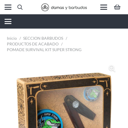
Inicio
/
SECCION BARBUDOS
/
PRODUCTOS DE ACABADO
/
POMADE SURVIVAL KIT SUPER STRONG