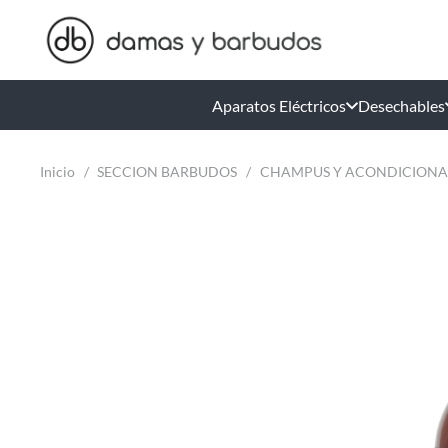
Aparatos Eléctricos
Desechables
Inicio
/
SECCION BARBUDOS
/
CHAMPUS Y ACONDICION