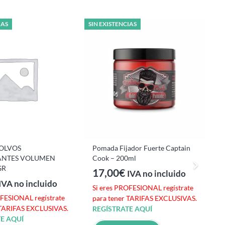
IAS
SIN EXISTENCIAS
B
D
S
p
POLVOS
Pomada Fijador Fuerte Captain
R
ANTES VOLUMEN
Cook – 200ml
GR
17,00
€
IVA no incluido
IVA no incluido
Si eres PROFESIONAL regístrate
OFESIONAL regístrate
para tener TARIFAS EXCLUSIVAS.
 TARIFAS EXCLUSIVAS.
REGÍSTRATE AQUÍ
E AQUÍ