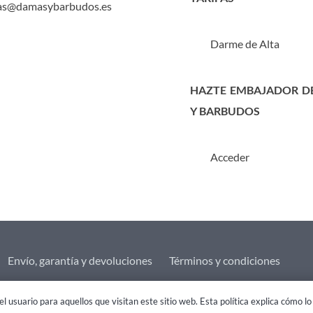
as@damasybarbudos.es
Darme de Alta
HAZTE EMBAJADOR D
Y BARBUDOS
Acceder
Envío, garantía y devoluciones
Términos y condiciones
l usuario para aquellos que visitan este sitio web. Esta política explica cómo 