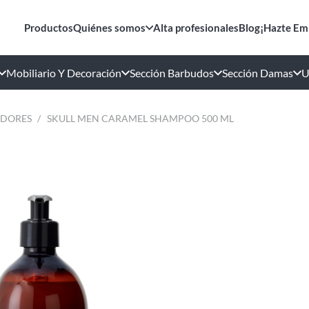
Productos
Quiénes somos
Alta profesionales
Blog
¡Hazte Em
Mobiliario Y Decoración
Sección Barbudos
Sección Damas
U
ADORES
/
SKULL MEN CARAMEL SHAMPOO 500 ML