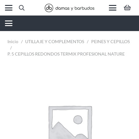
Inicio
/
UTILLAJE Y COMPLEMENTOS
/
PEINES Y CEPILLOS
/
P. 5 CEPILLOS REDONDOS TERMIX PROFESIONAL NATURE