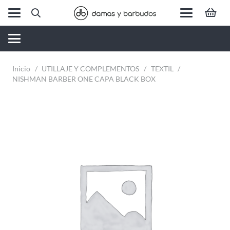
Inicio
/
UTILLAJE Y COMPLEMENTOS
/
TEXTIL
/
NISHMAN BARBER ONE CAPA BLACK BOX