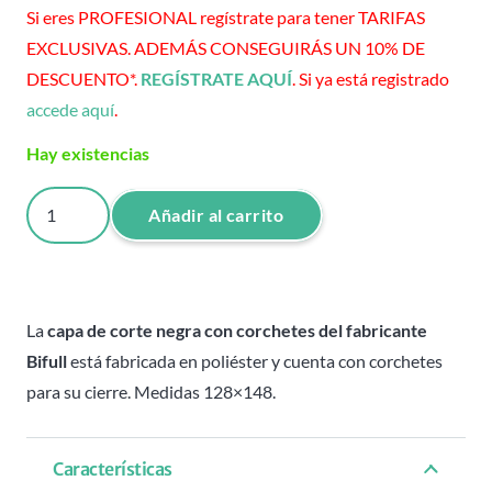
Si eres PROFESIONAL regístrate para tener TARIFAS
EXCLUSIVAS. ADEMÁS CONSEGUIRÁS UN 10% DE
DESCUENTO*.
REGÍSTRATE AQUÍ
. Si ya está registrado
accede aquí
.
Hay existencias
Capa
Añadir al carrito
de
corte
negra
corchetes
La
capa de corte negra con corchetes del fabricante
-
Bifull
está fabricada en poliéster y cuenta con corchetes
Bifull
para su cierre. Medidas 128×148.
cantidad
Características