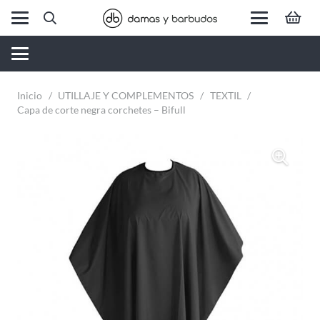
Inicio
/
UTILLAJE Y COMPLEMENTOS
/
TEXTIL
/
Capa de corte negra corchetes – Bifull