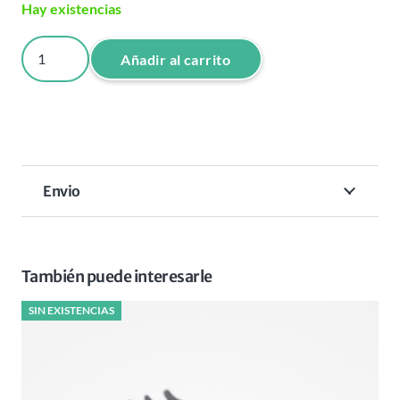
Hay existencias
JUEGO
Añadir al carrito
CUCHILLAS
REPUESTO
CLIPPER
FX3
DLC
Envio
TITANIUM
cantidad
También puede interesarle
SIN EXISTENCIAS