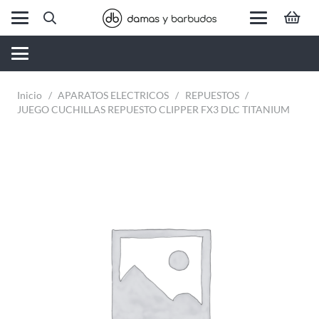
Inicio
/
APARATOS ELECTRICOS
/
REPUESTOS
/
JUEGO CUCHILLAS REPUESTO CLIPPER FX3 DLC TITANIUM