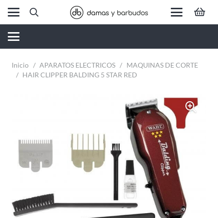
Inicio
/
APARATOS ELECTRICOS
/
MAQUINAS DE CORTE
/
HAIR CLIPPER BALDING 5 STAR RED