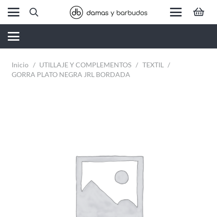
Inicio
/
UTILLAJE Y COMPLEMENTOS
/
TEXTIL
/
GORRA PLATO NEGRA JRL BORDADA