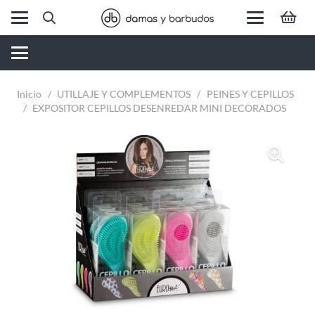
Inicio
/
UTILLAJE Y COMPLEMENTOS
/
PEINES Y CEPILLOS
/
EXPOSITOR CEPILLOS DESENREDAR MINI DECORADOS