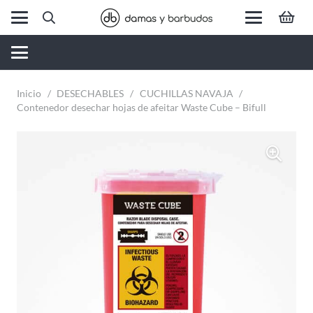
Inicio
/
DESECHABLES
/
CUCHILLAS NAVAJA
/
Contenedor desechar hojas de afeitar Waste Cube – Bifull