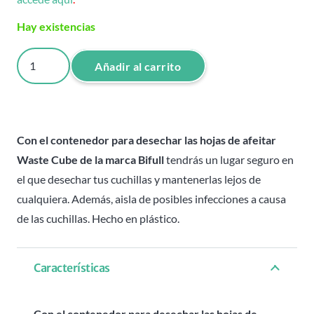
Hay existencias
Contenedor
Añadir al carrito
desechar
hojas
de
afeitar
Con el contenedor para desechar las hojas de afeitar
Waste
Waste Cube de la marca Bifull
tendrás un lugar seguro en
Cube
el que desechar tus cuchillas y mantenerlas lejos de
-
cualquiera. Además, aisla de posibles infecciones a causa
Bifull
de las cuchillas. Hecho en plástico.
cantidad
Características
Con el contenedor para desechar las hojas de