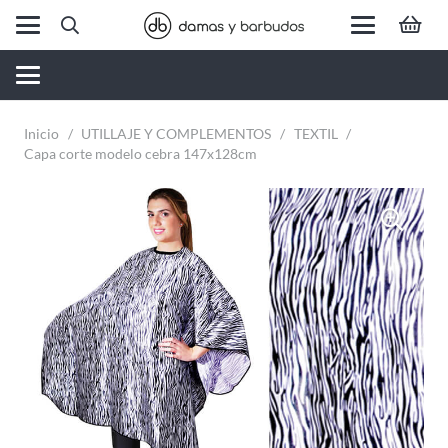
Inicio
/
UTILLAJE Y COMPLEMENTOS
/
TEXTIL
/
Capa corte modelo cebra 147x128cm