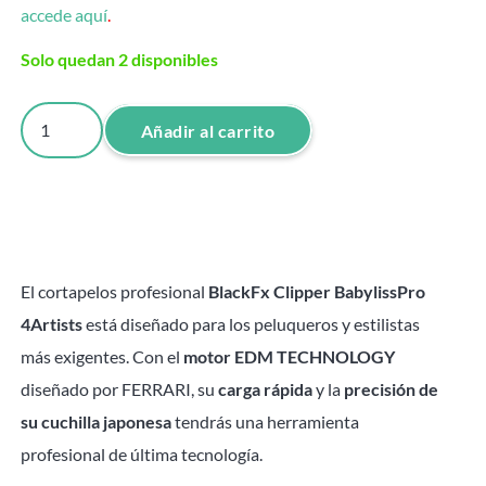
accede aquí
.
Solo quedan 2 disponibles
BlackFx
Añadir al carrito
Clipper
BabylissPro
4Artists
cantidad
El cortapelos profesional
BlackFx Clipper BabylissPro
4Artists
está diseñado para los peluqueros y estilistas
más exigentes. Con el
motor EDM TECHNOLOGY
diseñado por FERRARI, su
carga rápida
y la
precisión de
su cuchilla japonesa
tendrás una herramienta
profesional de última tecnología.