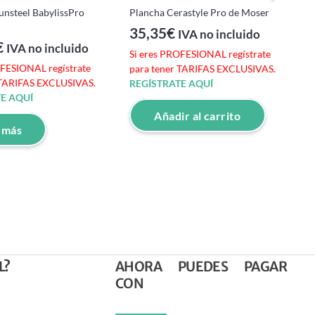
unsteel BabylissPro
Plancha Cerastyle Pro de Moser
S
35,35
€
IVA no incluido
€
IVA no incluido
Si eres PROFESIONAL regístrate
S
OFESIONAL regístrate
para tener TARIFAS EXCLUSIVAS.
p
 TARIFAS EXCLUSIVAS.
REGÍSTRATE AQUÍ
R
E AQUÍ
Añadir al carrito
 más
L?
AHORA PUEDES PAGAR
CON