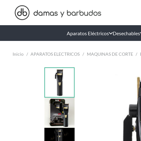
Aparatos Eléctricos
Desechables
Inicio
/
APARATOS ELECTRICOS
/
MAQUINAS DE CORTE
/