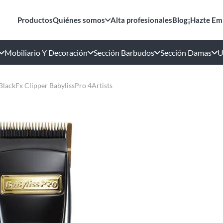
Productos
Quiénes somos
Alta profesionales
Blog
¡Hazte Em
Mobiliario Y Decoración
Sección Barbudos
Sección Damas
U
BlackFx Clipper BabylissPro 4Artists