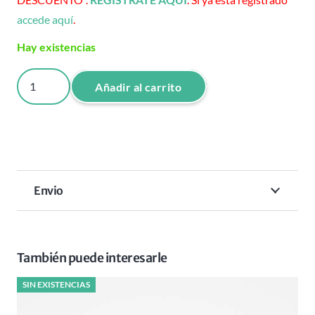
accede aquí
.
Hay existencias
CHAMPU
Añadir al carrito
MARINO
BLUE
PERLAS
SAL
Y
Envio
ALGAS
BBK
VEGAN
cantidad
También puede interesarle
SIN EXISTENCIAS