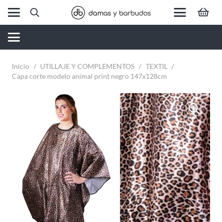
Inicio
/
UTILLAJE Y COMPLEMENTOS
/
TEXTIL
/
Capa corte modelo animal print negro 147x128cm