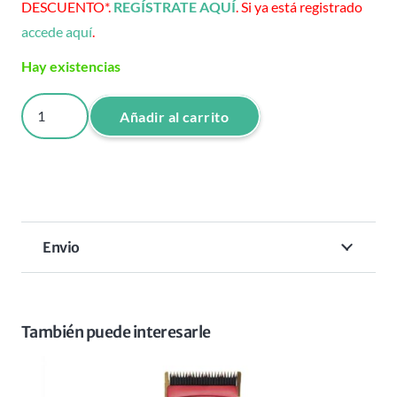
DESCUENTO*.
REGÍSTRATE AQUÍ
. Si ya está registrado
accede aquí
.
Hay existencias
BASE
Añadir al carrito
DE
CARGA
PREMIUM
GOLD
BABYLISS
Envio
PRO
SKELETON
cantidad
También puede interesarle