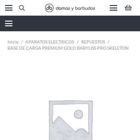
Inicio
/
APARATOS ELECTRICOS
/
REPUESTOS
/
BASE DE CARGA PREMIUM GOLD BABYLISS PRO SKELETON