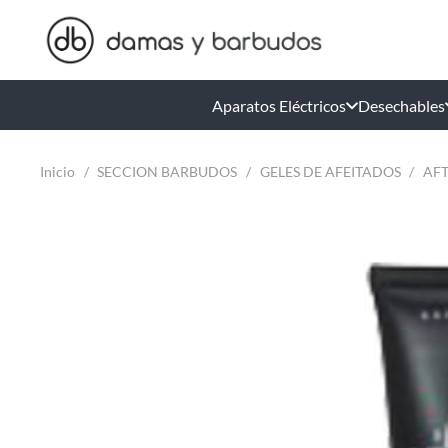
Aparatos Eléctricos
Desechables
Inicio
/
SECCION BARBUDOS
/
GELES DE AFEITADOS
/
AFT