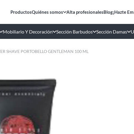
Productos
Quiénes somos
Alta profesionales
Blog
¡Hazte Em
Mobiliario Y Decoración
Sección Barbudos
Sección Damas
U
ER SHAVE PORTOBELLO GENTLEMAN 100 ML