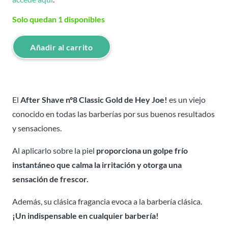
Solo quedan 1 disponibles
Añadir al carrito
After
Shave
nº8
Classic
El
After Shave nº8 Classic Gold de Hey Joe!
es un viejo
Gold
conocido en todas las barberías por sus buenos resultados
-
y sensaciones.
Hey
Al aplicarlo sobre la piel
proporciona un golpe frío
Joe!
instantáneo que calma la irritación y otorga una
-
sensación de frescor.
400
ML
Además, su clásica fragancia evoca a la barbería clásica.
cantidad
¡Un indispensable en cualquier barbería!