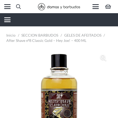
Inicio
/
SECCION BARBUDOS
/
GELES DE AFEITADOS
/
After Shave nº8 Classic Gold – Hey Joe! – 400 ML