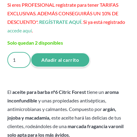
Si eres PROFESIONAL regístrate para tener TARIFAS
EXCLUSIVAS. ADEMÁS CONSEGUIRÁS UN 10% DE
DESCUENTO*.
REGÍSTRATE AQUÍ
. Si ya está registrado
accede aquí
.
Solo quedan 2 disponibles
Aceite
Añadir al carrito
para
barba
-
nº6
El
aceite para barba nº6 Citric Forest
tiene un
aroma
Citric
inconfundible
y unas propiedades antisépticas,
Forest
antimicrobianas y calmantes. Compuesto por
argán,
-
jojoba y macadamia,
este aceite hará las delicias de tus
Hey
clientes, rodeándoles de una
marcada fragancia varonil
Joe!
solo apta para los más ávidos.