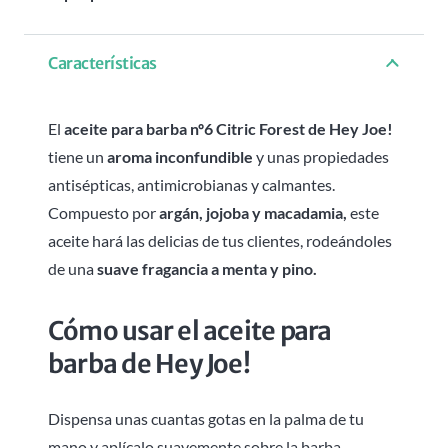
-
30ML
Características
cantidad
El
aceite para barba nº6 Citric Forest de Hey Joe!
tiene un
aroma inconfundible
y unas propiedades
antisépticas, antimicrobianas y calmantes.
Compuesto por
argán, jojoba y macadamia,
este
aceite hará las delicias de tus clientes, rodeándoles
de una
suave fragancia a menta y pino.
Cómo usar el aceite para
barba de Hey Joe!
Dispensa unas cuantas gotas en la palma de tu
mano y aplícalo suavemente sobre la barba,