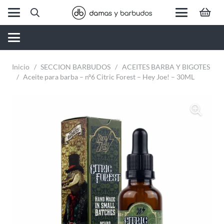
Inicio
/
SECCION BARBUDOS
/
ACEITES BARBA Y BIGOTES
/
Aceite para barba – nº6 Citric Forest – Hey Joe! – 30ML