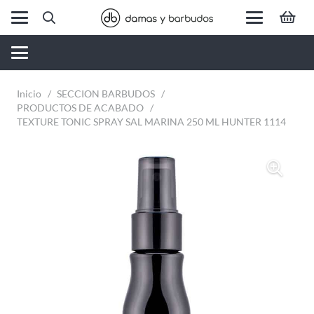
Inicio
/
SECCION BARBUDOS
/
PRODUCTOS DE ACABADO
/
TEXTURE TONIC SPRAY SAL MARINA 250 ML HUNTER 1114