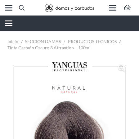
Inicio
/
SECCION DAMAS
/
PRODUCTOS TECNICOS
/
Tinte Castaño Oscuro 3 Attraxtion – 100ml