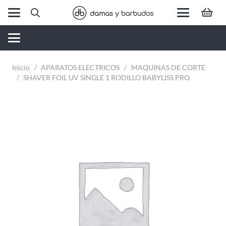
Inicio
/
APARATOS ELECTRICOS
/
MAQUINAS DE CORTE
/
SHAVER FOIL UV SINGLE 1 RODILLO BABYLISS PRO