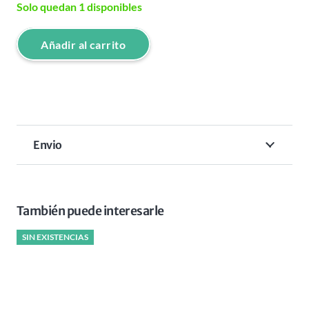
Solo quedan 1 disponibles
Añadir al carrito
SHAVER
FOIL
UV
SINGLE
1
Envio
RODILLO
BABYLISS
PRO
cantidad
También puede interesarle
SIN EXISTENCIAS