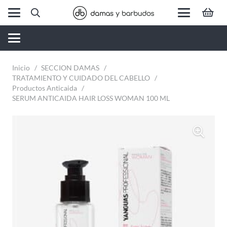
Inicio
/
SECCION DAMAS
/
TRATAMIENTO Y CUIDADO DEL CABELLO
/
Productos Anticaida
/
SERUM ANTICAIDA HAIR LOSS WOMAN 100 ML