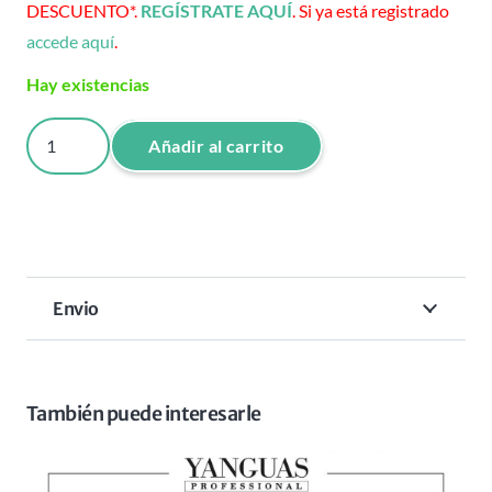
DESCUENTO*.
REGÍSTRATE AQUÍ
. Si ya está registrado
accede aquí
.
Hay existencias
SERUM
Añadir al carrito
ANTICAIDA
HAIR
LOSS
WOMAN
100
Envio
ML
cantidad
También puede interesarle