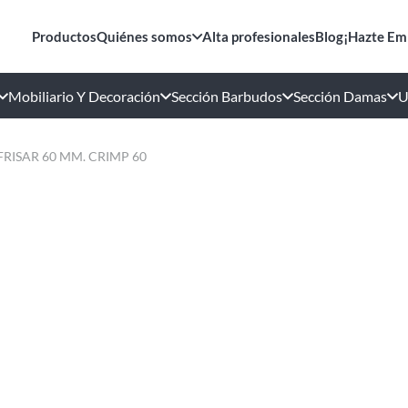
Productos
Quiénes somos
Alta profesionales
Blog
¡Hazte Em
Mobiliario Y Decoración
Sección Barbudos
Sección Damas
U
RISAR 60 MM. CRIMP 60