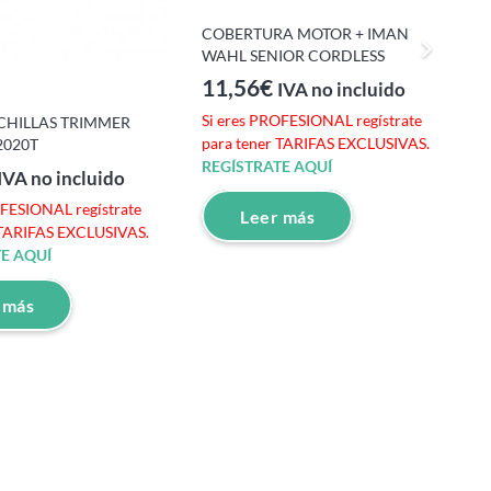
COBERTURA MOTOR + IMAN
C
WAHL SENIOR CORDLESS
f
11,56
€
IVA no incluido
Si eres PROFESIONAL regístrate
S
CHILLAS TRIMMER
para tener TARIFAS EXCLUSIVAS.
p
2020T
REGÍSTRATE AQUÍ
R
IVA no incluido
OFESIONAL regístrate
Leer más
 TARIFAS EXCLUSIVAS.
E AQUÍ
 más