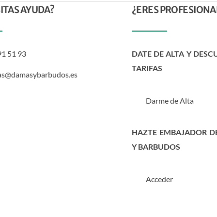
ITAS AYUDA?
¿ERES PROFESIONA
91 51 93
DATE DE ALTA Y DESC
TARIFAS
as@damasybarbudos.es
Darme de Alta
HAZTE EMBAJADOR D
Y BARBUDOS
Acceder