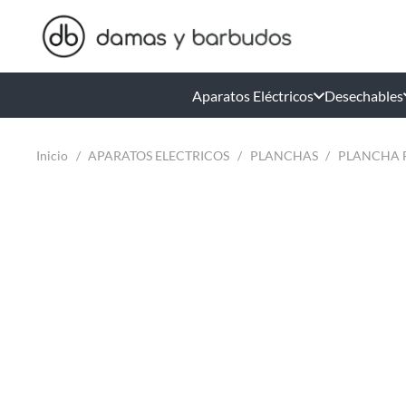
Aparatos Eléctricos
Desechables
Inicio
/
APARATOS ELECTRICOS
/
PLANCHAS
/
PLANCHA F