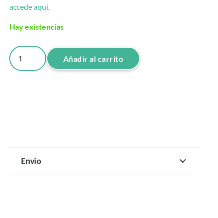
accede aquí
.
Hay existencias
PLANCHA
Añadir al carrito
FRISAR
60
MM.
CRIMP
60
cantidad
Envio