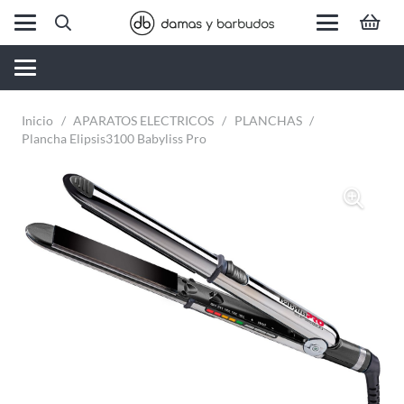
Inicio
/
APARATOS ELECTRICOS
/
PLANCHAS
/
Plancha Elipsis3100 Babyliss Pro