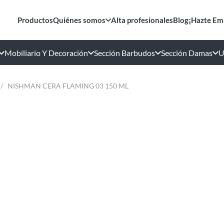
Productos
Quiénes somos
Alta profesionales
Blog
¡Hazte Em
Mobiliario Y Decoración
Sección Barbudos
Sección Damas
U
/
NISHMAN CERA FLAMING 03 150 ML