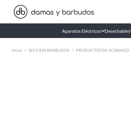
Aparatos Eléctricos
Desechables
Inicio
/
SECCION BARBUDOS
/
PRODUCTOS DE ACABADO