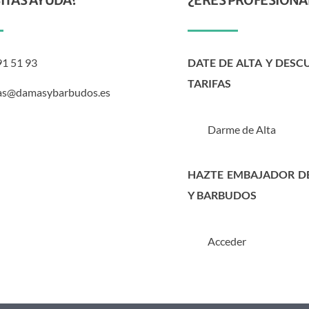
ITAS AYUDA?
¿ERES PROFESIONA
91 51 93
DATE DE ALTA Y DESC
TARIFAS
as@damasybarbudos.es
Darme de Alta
HAZTE EMBAJADOR D
Y BARBUDOS
Acceder