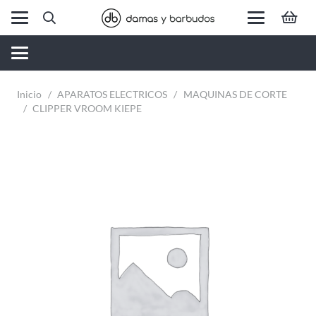
Inicio
/
APARATOS ELECTRICOS
/
MAQUINAS DE CORTE
/
CLIPPER VROOM KIEPE