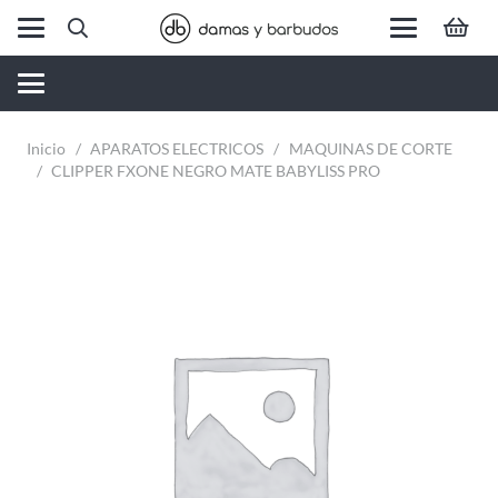
Inicio
/
APARATOS ELECTRICOS
/
MAQUINAS DE CORTE
/
CLIPPER FXONE NEGRO MATE BABYLISS PRO