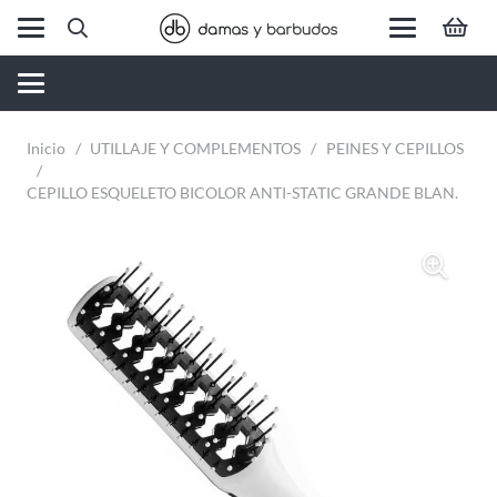
Inicio
/
UTILLAJE Y COMPLEMENTOS
/
PEINES Y CEPILLOS
/
CEPILLO ESQUELETO BICOLOR ANTI-STATIC GRANDE BLAN.