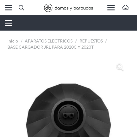
Inicio
/
APARATOS ELECTRICOS
/
REPUESTOS
/
BASE CARGADOR JRL PARA 2020C Y 2020T