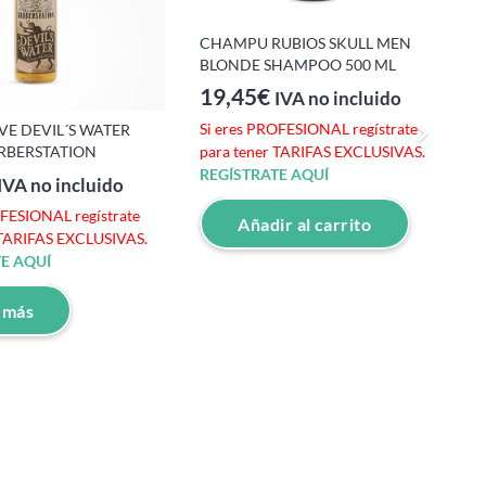
CHAMPU RUBIOS SKULL MEN
BLONDE SHAMPOO 500 ML
19,45
€
IVA no incluido
Si eres PROFESIONAL regístrate
E DEVIL´S WATER
A
ARBERSTATION
J
para tener TARIFAS EXCLUSIVAS.
REGÍSTRATE AQUÍ
IVA no incluido
OFESIONAL regístrate
S
Añadir al carrito
 TARIFAS EXCLUSIVAS.
p
E AQUÍ
R
 más