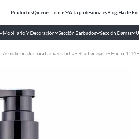
Productos
Quiénes somos
Alta profesionales
Blog
¡Hazte Em
Mobiliario Y Decoración
Sección Barbudos
Sección Damas
U
/
Acondicionador para barba y cabello – Bourbon Spice – Hunter 1114