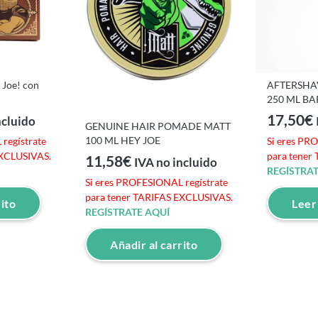
 Joe! con
AFTERSHAV
250 ML B
17,50
€
ncluido
GENUINE HAIR POMADE MATT
100 ML HEY JOE
regístrate
Si eres PR
EXCLUSIVAS.
para tener
11,58
€
IVA no incluido
REGÍSTRAT
Si eres PROFESIONAL regístrate
para tener TARIFAS EXCLUSIVAS.
rito
Leer
REGÍSTRATE AQUÍ
Añadir al carrito