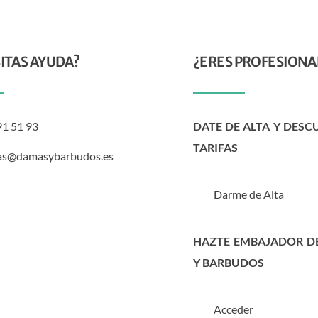
ITAS AYUDA?
¿ERES PROFESIONA
91 51 93
DATE DE ALTA Y DESC
TARIFAS
as@damasybarbudos.es
Darme de Alta
HAZTE EMBAJADOR D
Y BARBUDOS
Acceder