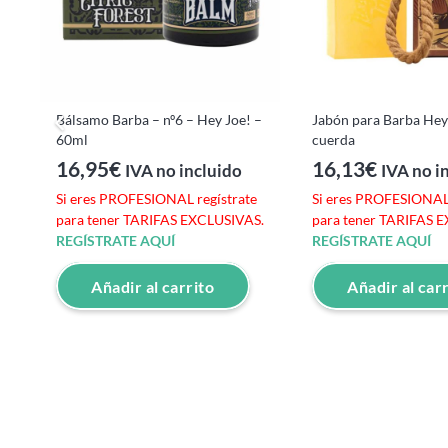
Bálsamo Barba – nº6 – Hey Joe! –
Jabón para Barba Hey
E
60ml
cuerda
16,95
€
16,13
€
IVA no incluido
IVA no i
Si eres PROFESIONAL regístrate
Si eres PROFESIONAL 
e
para tener TARIFAS EXCLUSIVAS.
para tener TARIFAS 
S.
REGÍSTRATE AQUÍ
REGÍSTRATE AQUÍ
Añadir al carrito
Añadir al car