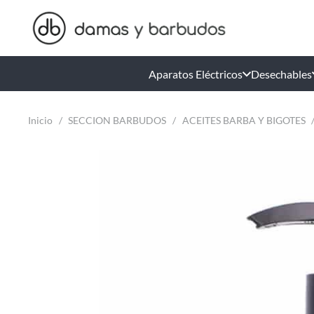
Aparatos Eléctricos
Desechables
Inicio
/
SECCION BARBUDOS
/
ACEITES BARBA Y BIGOTES