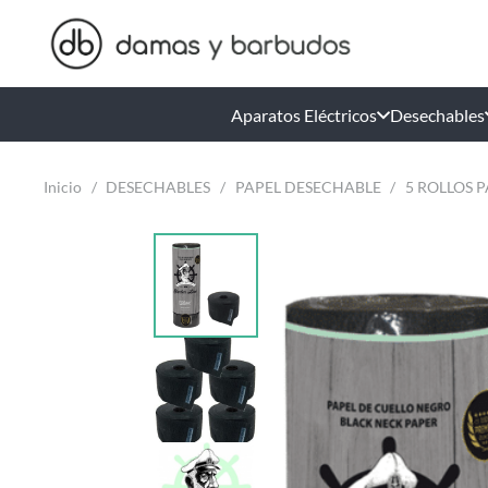
Aparatos Eléctricos
Desechables
Inicio
/
DESECHABLES
/
PAPEL DESECHABLE
/
5 ROLLOS 