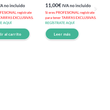
11,00
€
1
VA no incluido
IVA no incluido
OFESIONAL regístrate
Si eres PROFESIONAL regístrate
 TARIFAS EXCLUSIVAS.
para tener TARIFAS EXCLUSIVAS.
S
E AQUÍ
REGÍSTRATE AQUÍ
p
R
r al carrito
Leer más