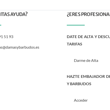
ITAS AYUDA?
¿ERES PROFESIONA
91 51 93
DATE DE ALTA Y DESC
TARIFAS
as@damasybarbudos.es
Darme de Alta
HAZTE EMBAJADOR D
Y BARBUDOS
Acceder