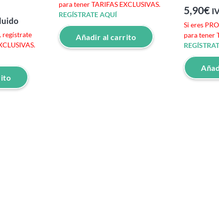
para tener TARIFAS EXCLUSIVAS.
5,90
€
I
REGÍSTRATE AQUÍ
luido
Si eres PR
regístrate
para tener
Añadir al carrito
EXCLUSIVAS.
REGÍSTRAT
Añadi
rito