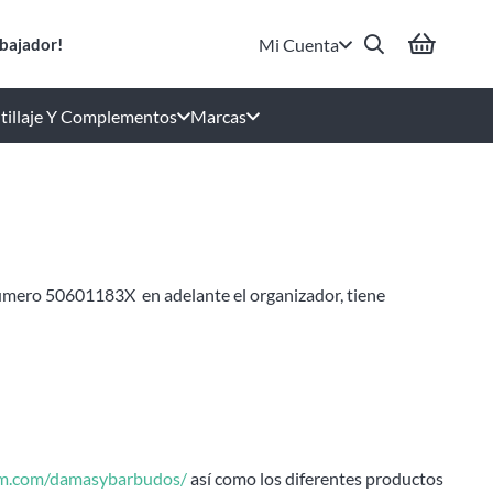
Mi Cuenta
bajador!
tillaje Y Complementos
Marcas
número 50601183X en adelante el organizador, tiene
am.com/damasybarbudos/
así como los diferentes productos