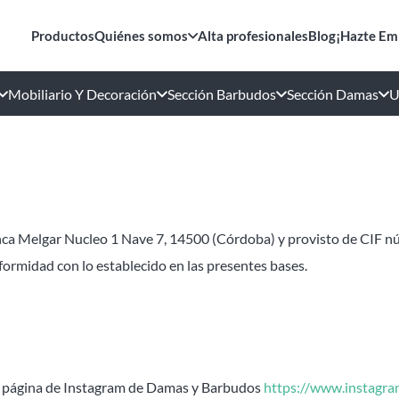
Productos
Quiénes somos
Alta profesionales
Blog
¡Hazte Em
Mobiliario Y Decoración
Sección Barbudos
Sección Damas
U
ranca Melgar Nucleo 1 Nave 7, 14500 (Córdoba) y provisto de CIF 
nformidad con lo establecido en las presentes bases.
a página de Instagram de Damas y Barbudos
https://www.instagr