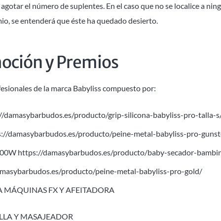
agotar el número de suplentes. En el caso que no se localice a nin
mio, se entenderá que éste ha quedado desierto.
moción y Premios
ofesionales de la marca Babyliss compuesto por:
//damasybarbudos.es/producto/grip-silicona-babyliss-pro-talla-s
s://damasybarbudos.es/producto/peine-metal-babyliss-pro-gunst
200W
https://damasybarbudos.es/producto/baby-secador-bambi
amasybarbudos.es/producto/peine-metal-babyliss-pro-gold/
RA MÁQUINAS FX Y AFEITADORA
ALLA Y MASAJEADOR